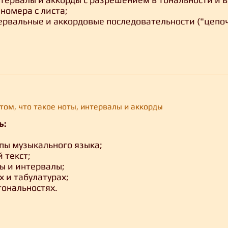
номера с листа;
ервальные и аккордовые последовательности ("цепоч
том, что такое ноты, интервалы и аккорды
ь:
пы музыкального языка;
 текст;
ы и интервалы;
х и табулатурах;
тональностях.