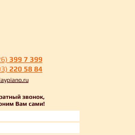
26)
399 7 399
03)
220 58 84
laypiano.ru
ратный звонок,
оним Вам сами!