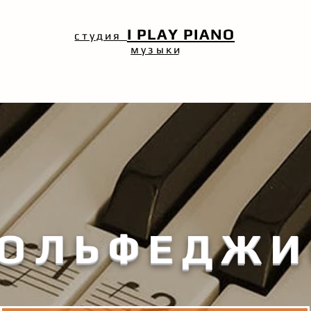
I PLAY PIANO
студия
музык
и
СОЛЬФЕДЖИ