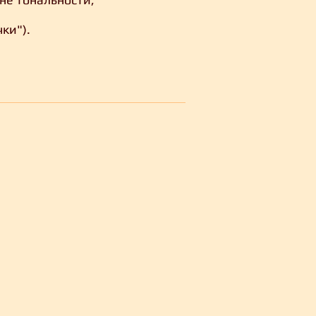
ки").