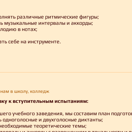
олнять различные ритмические фигуры;
ать музыкальные интервалы и аккорды;
лодию в нотах;
ть себе на инструменте.
енам в школу, колледж
вку к вступительным испытаниям:
шего учебного заведения, мы составим план подгото
ь одноголосные и двухголосные диктанты;
 необходимые теоретические темы;
нтервалы и аккорды с разрешением в тональности и в