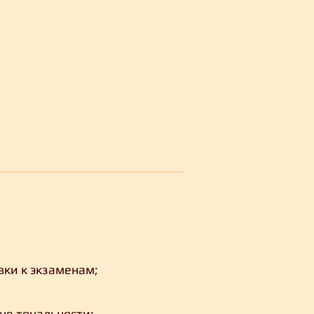
вки к экзаменам;
не тональности;