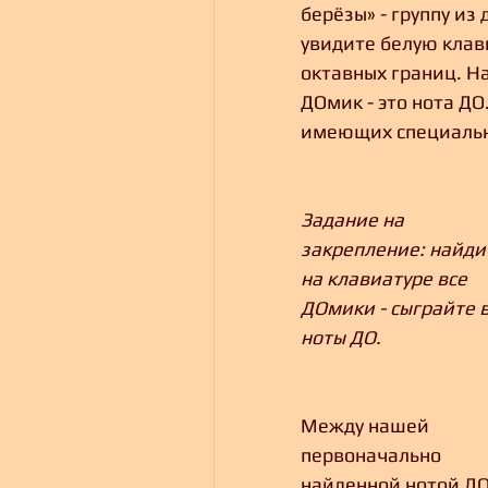
берёзы» - группу из
увидите белую клави
октавных границ. На
ДОмик - это нота Д
имеющих специальн
Задание на 
закрепление: найди
на клавиатуре все 
ДОмики - сыграйте в
ноты ДО.
Между нашей 
первоначально 
найденной нотой ДО