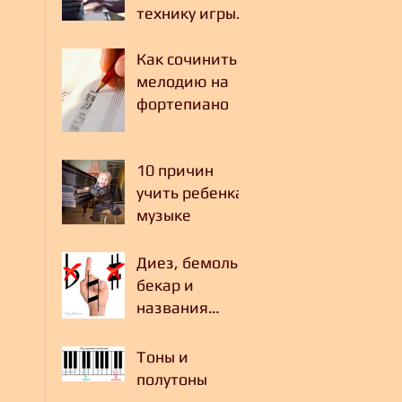
технику игры
на
фортепиано
Как сочинить
мелодию на
фортепиано
10 причин
учить ребенка
музыке
Диез, бемоль,
бекар и
названия
черных
клавиш
Тоны и
фортепиано
полутоны