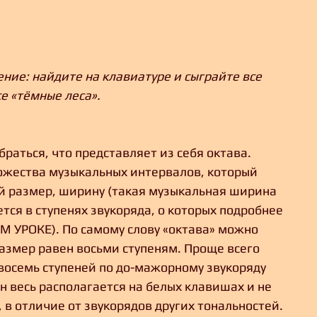
ние: найдите на клавиатуре и сыграйте все 
се «тёмные леса».
раться, что представляет из себя октава. 
ножества музыкальных интервалов, который 
 размер, ширину (такая музыкальная ширина 
ся в ступенях звукоряда, о которых подробнее 
М УРОКЕ). По самому слову «октава» можно 
размер равен восьми ступеням. Проще всего 
восемь ступеней по до-мажорному звукоряду 
он весь располагается на белых клавишах и не 
 в отличие от звукорядов других тональностей.