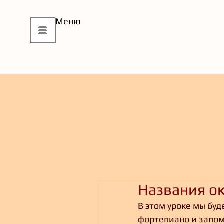
Меню
Названия о
В этом уроке мы буд
фортепиано и запом