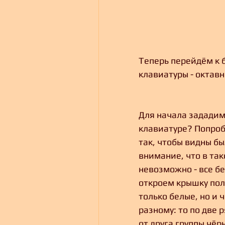
Теперь перейдём к 
клавиатуры - октавн
Для начала зададим 
клавиатуре? Попроб
так, чтобы видны б
внимание, что в так
невозможно - все б
откроем крышку пол
только белые, но и 
разному: то по две 
от друга группы чёр