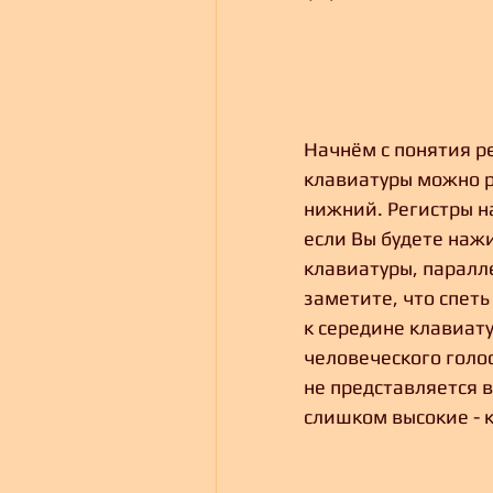
Начнём с понятия р
клавиатуры можно ра
нижний. Регистры н
если Вы будете наж
клавиатуры, паралле
заметите, что спеть
к середине клавиатур
человеческого голос
не представляется 
слишком высокие - к