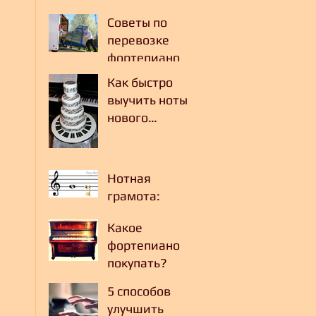
Советы по
перевозке
фортепиано
Как быстро
выучить ноты
нового
произведения
?
Нотная
грамота:
пишем и
Какое
читаем ноты
фортепиано
покупать?
5 способов
улучшить