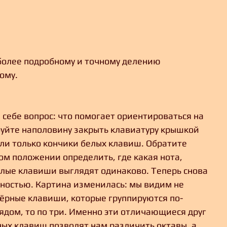
более подробному и точному делению 
ому.
себе вопрос: что помогает ориентироваться на 
уйте наполовину закрыть клавиатуру крышкой 
ыли только кончики белых клавиш. Обратите 
ом положении определить, где какая нота, 
елые клавиши выглядят одинаково. Теперь снова 
ностью. Картина изменилась: мы видим не 
чёрные клавиши, которые группируются по-
рядом, то по три. Именно эти отличающиеся друг 
ных клавиш позволят нам различить октавы, а 