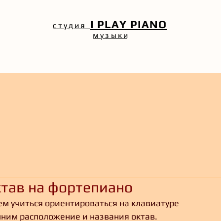
I PLAY PIANO
студия
музык
и
ктав на фортепиано
ем учиться ориентироваться на клавиатуре 
ним расположение и названия октав. 