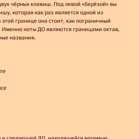
 двух чёрных клавиш. Под левой «берёзой» вы 
шу, которая как раз является одной из 
 этой границе она стоит, как пограничный 
О. Именно ноты ДО являются границами октав, 
ые названия. 
те 
се 
 и следующей ДО, находящейся восемью 