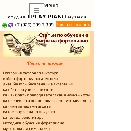
Меню
I PLAY PIANO
студия
музык
и
+7 (926) 399 7 399
Заказать звонок
Статьи по обучению
игре на фортепиано
Поиск по тегам
Названия октав
аппликатура
выбор фортепиано
гармония
диез бемоль бекар
знаки альтерации
как быстро учить наизусть
как выбрать преподавателя
как выучить ноты
как перевезти пианино
как сочинить мелодию
какими пальцами играть
какое фортепиано покупать
качества репетитора
методика обучения фортепиано
музыкальная символика