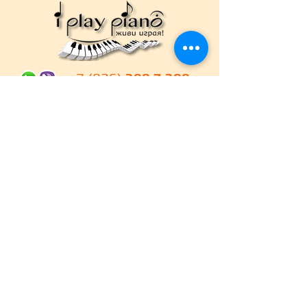
+7 (926)
399 7 399
+7 (903)
220 58 84
mail@iplaypiano.ru
г. Москва, Краснопресненская
набережная, д. 2/1
Схема проезда
Закажите обратный звонок,
и мы перезвоним Вам сами!