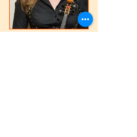
Анна Анатольевна
Направления:
скрипка,
акустическая (классическая)
гитара
Образование:
МГИМ им. Шнитке
Место проведения занятий:
У преподавателя:
Молодежная,
Кунцевская
У ученика:
все районы Москвы, ближнее
Подмосковье
Записаться на пробное занятие