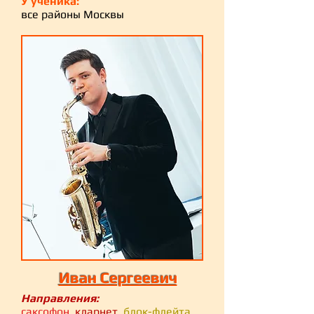
У ученика:
все районы Москвы
Иван Сергеевич
Направления:
саксофон,
кларнет,
блок-флейта