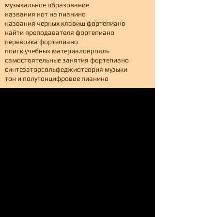
музыкальное образование
названия нот на пианино
названия черных клавиш фортепиано
найти преподавателя фортепиано
перевозка фортепиано
поиск учебных материалов
рояль
самостоятельные занятия фортепиано
синтезатор
сольфеджио
теория музыки
тон и полутон
цифровое пианино