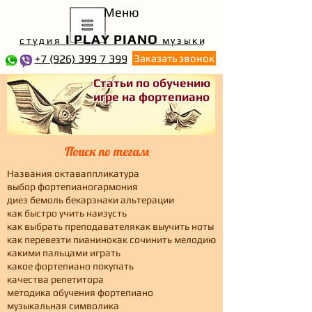
Меню
I PLAY PIANO
студия
музык
и
+7 (926) 399 7 399
Заказать звонок
Статьи по обучению
игре на фортепиано
Поиск по тегам
Названия октав
аппликатура
выбор фортепиано
гармония
диез бемоль бекар
знаки альтерации
как быстро учить наизусть
как выбрать преподавателя
как выучить ноты
как перевезти пианино
как сочинить мелодию
какими пальцами играть
какое фортепиано покупать
качества репетитора
методика обучения фортепиано
музыкальная символика