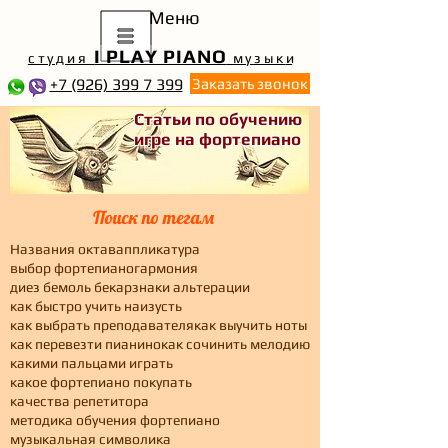
Меню
I PLAY PIANO
студия
музык
и
+7 (926) 399 7 399
Заказать звонок
Статьи по обучению
игре на фортепиано
Поиск по тегам
Названия октав
аппликатура
выбор фортепиано
гармония
диез бемоль бекар
знаки альтерации
как быстро учить наизусть
как выбрать преподавателя
как выучить ноты
как перевезти пианино
как сочинить мелодию
какими пальцами играть
какое фортепиано покупать
качества репетитора
методика обучения фортепиано
музыкальная символика