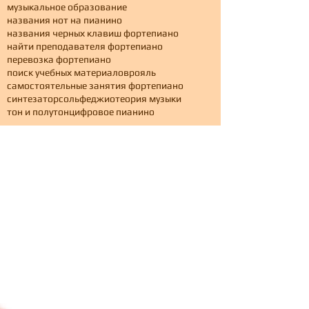
музыкальное образование
названия нот на пианино
названия черных клавиш фортепиано
найти преподавателя фортепиано
перевозка фортепиано
поиск учебных материалов
рояль
самостоятельные занятия фортепиано
синтезатор
сольфеджио
теория музыки
тон и полутон
цифровое пианино